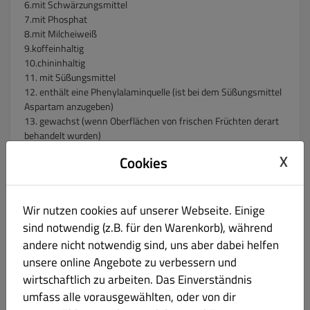
6.mit Schwärzungsmittel
7.mit Phosphat
8.mit Milcheiweiß
9.koffeinhaltig
10.chininhaltig
11. mit Süßungsmittel
12. enthält eine Phenylalaminquelle (ist bei dem Süßungsmittel
Aspartam anzugeben)
13. gewachst (wenn Oberflächen von frischen Früchten derart
behandelt wurden)
14. Taurin
X
Cookies
15. mit Nitritpökelsalz
Allergene:
Wir nutzen cookies auf unserer Webseite. Einige
a. Glutenhaltig
sind notwendig (z.B. für den Warenkorb), während
b. Mit Krebstiere und Krebstiererzeugnisse
andere nicht notwendig sind, uns aber dabei helfen
c. Eier und Eierzeugnisse
unsere online Angebote zu verbessern und
d. Fisch undFischerzeugnisse
wirtschaftlich zu arbeiten. Das Einverständnis
e. Erdnüsse undErdnusserzeugnjsse
umfass alle vorausgewählten, oder von dir
g. Milch und Milchprodukte
h. Schalenfrüchte