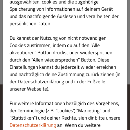
ausgewählten, cookies und die zugehörige
n. Weichtiere und daraus gemachte Erzeugnisse
Speicherung von Informationen auf deinem Gerät
und das nachfolgende Auslesen und verarbeiten der
persönlichen Daten.
Hinweis
Du kannst der Nutzung von nicht notwendigen
Cookies zustimmen, indem du auf den "Alle
akzeptieren" Button drückst oder wiedersprichen
durch den "Allen wiedersprechen" Button. Diese
Einstellungen kannst du jederzeit wieder erreichen
und nachträglich deine Zustimmung zurück ziehen (in
der Datenschutzerklärung und in der Fußzeile
unserer Webseite).
Cookie-Einstellungen ändern
Für weitere Informationen bezülgich des Vorgehens,
Kontaktiere uns
der Terminologie (z.B. "cookies", "Marketing" und
Datenschutzerklärung
"Statistiken") und deiner Rechte, sieh dir bitte unsere
Allgemeine Geschäftsbedingungen
Datenschutzerklärung
an. Wenn du weitere
Impressum