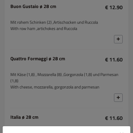
Buon Gustaio ø 28 cm
€ 12.90
Mit rohem Schinken (2) ,Artischocken und Ruccola
With row ham ,artichokes and Ruccola
Quattro Formaggi ø 28 cm
€ 11.60
Mit Käse (1,8) , Mozzarella (8) ,Gorgonzola (1,8) und Parmesan
(1,8)
With cheese, mozzarella, gorgonzola and parmesan
Italia ø 28 cm
€ 11.60
Mit Spinat, Mozzarella (8) und frischen Tomatenscheiben With