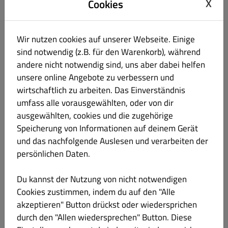
X
Cookies
spinach, mozzarella and fresh tomato slices
Wir nutzen cookies auf unserer Webseite. Einige
sind notwendig (z.B. für den Warenkorb), während
Diavola ø 28 cm
€ 10.70
andere nicht notwendig sind, uns aber dabei helfen
unsere online Angebote zu verbessern und
wirtschaftlich zu arbeiten. Das Einverständnis
Scharfe Salami (2,3,4)
umfass alle vorausgewählten, oder von dir
ausgewählten, cookies und die zugehörige
Speicherung von Informationen auf deinem Gerät
und das nachfolgende Auslesen und verarbeiten der
Tonno e Cipolla ø 28 cm
€ 10.70
persönlichen Daten.
Mit Thunfisch, und Zwiebeln
Du kannst der Nutzung von nicht notwendigen
With tuna, and onions
Cookies zustimmen, indem du auf den "Alle
akzeptieren" Button drückst oder wiedersprichen
durch den "Allen wiedersprechen" Button. Diese