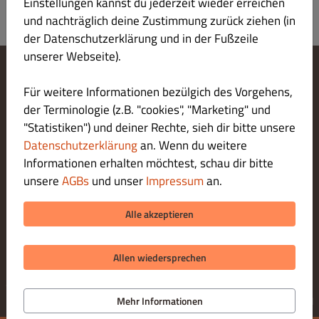
Einstellungen kannst du jederzeit wieder erreichen
und nachträglich deine Zustimmung zurück ziehen (in
der Datenschutzerklärung und in der Fußzeile
unserer Webseite).
Cookie-Einstellungen ändern
Für weitere Informationen bezülgich des Vorgehens,
Kontaktiere uns
der Terminologie (z.B. "cookies", "Marketing" und
Datenschutzerklärung
"Statistiken") und deiner Rechte, sieh dir bitte unsere
Allgemeine Geschäftsbedingungen
Datenschutzerklärung
an. Wenn du weitere
Impressum
Informationen erhalten möchtest, schau dir bitte
LIEFERUNG ZAHLUNGSARTEN
unsere
AGBs
und unser
Impressum
an.
ZAHLUNGSARTEN BEI ABHOLUNG
Alle akzeptieren
Allen wiedersprechen
© 2026 Il Buon Gustaio
Online Bestellsystem für Gastronomie bereitgestellt von
Mehr Informationen
DISH