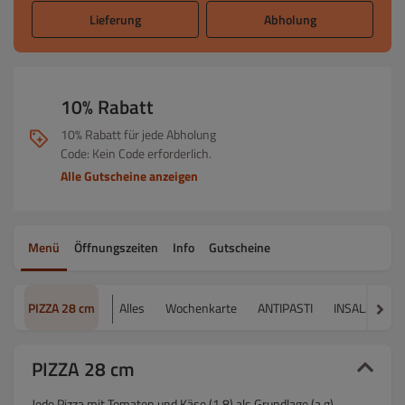
Lieferung
Abholung
10% Rabatt
10% Rabatt für jede Abholung
Code: Kein Code erforderlich.
Alle Gutscheine anzeigen
Menü
Öffnungszeiten
Info
Gutscheine
PIZZA 28 cm
Alles
Wochenkarte
ANTIPASTI
INSALATE
PIZZA 28 cm
Jede Pizza mit Tomaten und Käse (1,8) als Grundlage (a,g)